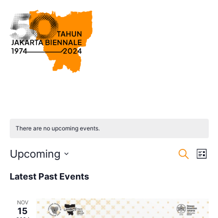
There are no upcoming events.
Event
Ev
Upcoming
Search
List
Select
Vi
Sear
date.
Latest Past Events
Na
and
NOV
View
15