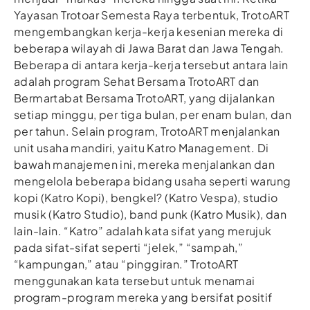
Yayasan Trotoar Semesta Raya terbentuk, TrotoART
mengembangkan kerja-kerja kesenian mereka di
beberapa wilayah di Jawa Barat dan Jawa Tengah.
Beberapa di antara kerja-kerja tersebut antara lain
adalah program Sehat Bersama TrotoART dan
Bermartabat Bersama TrotoART, yang
dijalankan
setiap minggu, per tiga bulan, per enam bulan, dan
per tahun
. Selain program, TrotoART menjalankan
unit usaha mandiri, yaitu Katro Management. Di
bawah manajemen ini, mereka menjalankan dan
mengelola beberapa bidang usaha seperti warung
kopi (Katro Kopi),
bengkel?
(Katro Vespa), studio
musik (Katro Studio), band punk (Katro Musik), dan
lain-lain. “Katro” adalah kata sifat yang merujuk
pada sifat-sifat seperti “jelek,” “sampah,”
“kampungan,” atau “pinggiran.” TrotoART
menggunakan kata tersebut untuk menamai
program-program mereka yang bersifat positif